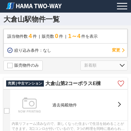
大倉山駅物件一覧
4
0
1～4
該当物件数
件
販売数
件
件を表示
変更
絞り込み条件：
なし
販売物件のみ
大倉山第2コーポラスE棟
売買 | 中古マンション
過去掲載物件
内装リフォーム済みなので、新しくなった住まいで生活を始めることが
できます。3口コンロが付いているので、3つの料理を同時に進められて