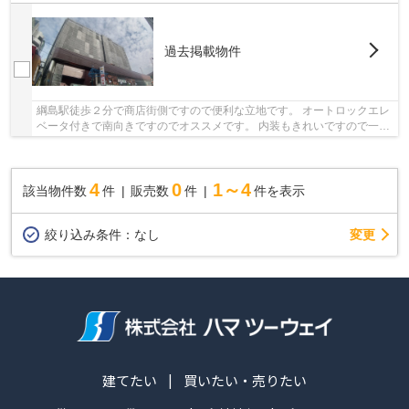
過去掲載物件
綱島駅徒歩２分で商店街側ですので便利な立地です。 オートロックエレ
ベータ付きで南向きですのでオススメです。 内装もきれいですので一度
ご内見されてみてはいかがでしょうか？ 株...
4
0
1～4
該当物件数
件
販売数
件
件を表示
変更
絞り込み条件：
なし
建てたい
買いたい・売りたい