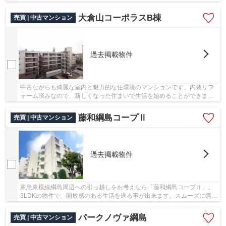
時短につながります。よく家で料理をするとい...
大倉山コーポラスB棟
売買 | 中古マンション
過去掲載物件
中古ながらも綺麗な室内と魅力的な住環境のマンションです。内装リフ
ォーム済みなので、新しくなった住まいで生活を始めることができま
す。徒歩8分圏内に駅のある物件です。2DKの物件...
藤和綱島コープⅡ
売買 | 中古マンション
過去掲載物件
東急東横線綱島周辺への引っ越しをお考えなら「藤和綱島コープⅡ」。
3LDKの物件で、開放感のある生活を送る事が出来ます。スムーズに購入
まで辿り着けるということも中古マンションの利...
パークノヴァ綱島
売買 | 中古マンション