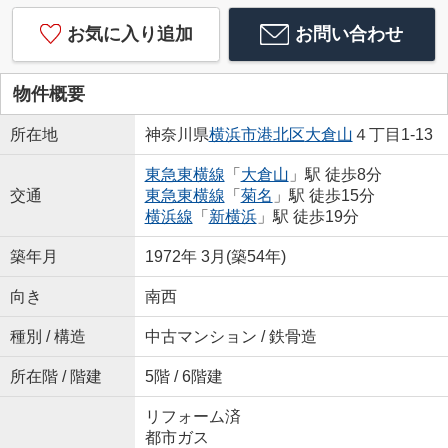
お気に入り追加
お問い合わせ
物件概要
所在地
神奈川県
横浜市港北区
大倉山
４丁目1-13
東急東横線
「
大倉山
」駅 徒歩8分
交通
東急東横線
「
菊名
」駅 徒歩15分
横浜線
「
新横浜
」駅 徒歩19分
築年月
1972年 3月(築54年)
向き
南西
種別 / 構造
中古マンション / 鉄骨造
所在階 / 階建
5階 / 6階建
リフォーム済
都市ガス