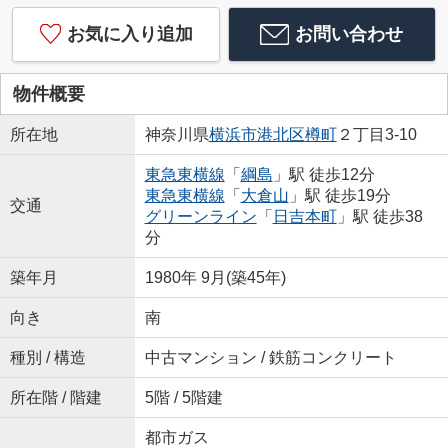
お気に入り追加
お問い合わせ
物件概要
所在地
神奈川県
横浜市港北区
樽町
２丁目3-10
東急東横線
「
綱島
」駅 徒歩12分
東急東横線
「
大倉山
」駅 徒歩19分
交通
グリーンライン
「
日吉本町
」駅 徒歩38
分
築年月
1980年 9月(築45年)
向き
南
種別 / 構造
中古マンション / 鉄筋コンクリート
所在階 / 階建
5階 / 5階建
都市ガス