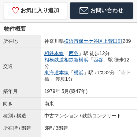
お気に入り追加
お問い合わせ
物件概要
所在地
神奈川県
横浜市保土ケ谷区
上菅田町
289
相鉄本線
「
西谷
」駅 徒歩12分
相模鉄道相鉄新横浜
「
西谷
」駅 徒歩12
交通
分
東海道本線
「
横浜
」駅 バス32分 「寺下
橋」 停歩1分
築年月
1979年 5月(築47年)
向き
南東
種別 / 構造
中古マンション / 鉄筋コンクリート
所在階 / 階建
3階 / 3階建