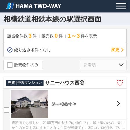
相模鉄道相鉄本線の駅選択画面
3
0
1～3
該当物件数
件
販売数
件
件を表示
変更
絞り込み条件：
なし
販売物件のみ
サニーハウス西谷
売買 | 中古マンション
過去掲載物件
経済面でも嬉しい、2180万円の魅力的な物件です。最上階のため、天井
からの物音を気にすることなく生活が可能です。3口コンロが付いている