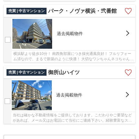
ので、料理をたくさん作りたい時でも同時に進...
パーク・ノヴァ横浜・弐番館
売買 | 中古マンション
過去掲載物件
横浜駅より徒歩10分！ 南西角部屋につき採光通風良好！ フルリフォー
ム済なので、まるで新築のように快適！ 大切なワンちゃんネコちゃんと
も一緒に快適な毎日を！
御所山ハイツ
売買 | 中古マンション
過去掲載物件
当社は確かな不動産情報をご提供しております。こだわりやご要望など
があれば、メール又はお電話にて当社にご連絡下さい。経験豊富なスタ
ッフがしっかりとサポート致します。