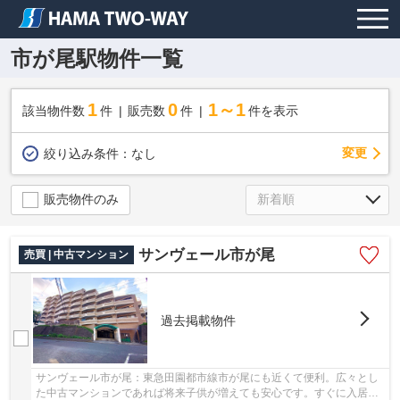
市が尾駅物件一覧
1
0
1～1
該当物件数
件
販売数
件
件を表示
変更
絞り込み条件：
なし
販売物件のみ
サンヴェール市が尾
売買 | 中古マンション
過去掲載物件
サンヴェール市が尾：東急田園都市線市が尾にも近くて便利。広々とし
た中古マンションであれば将来子供が増えても安心です。すぐに入居で