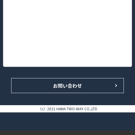
〒222-0033
神奈川県横浜市港北区新横浜３丁目5番地1 新横浜KTビル2F
TEL.045-594-8181（代表）/FAX 045-594-8183
■菊名店/ピタットハウス菊名西口店
〒222-0013
神奈川県横浜市港北区錦が丘16-14 HAMA TWO-WAY BLDG. 1F
TEL.045-433-4646（代表）/FAX.045-433-5858
お問い合わせ
（c）2021 HAMA TWO-WAY CO.,LTD