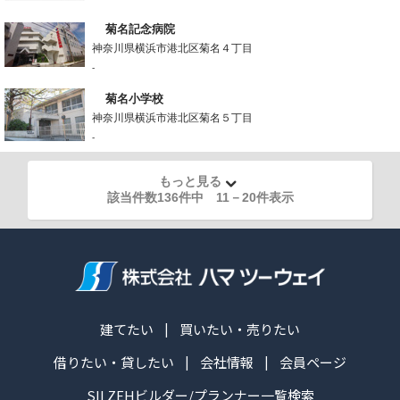
菊名記念病院
神奈川県横浜市港北区菊名４丁目
-
菊名小学校
神奈川県横浜市港北区菊名５丁目
-
もっと見る
該当件数136件中
11
－
20
件表示
建てたい
買いたい・売りたい
借りたい・貸したい
会社情報
会員ページ
SII ZEHビルダー/プランナー一覧検索