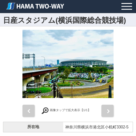
日産スタジアム(横浜国際総合競技場)
前
次
画像タップで拡大表示【
1
/1】
所在地
神奈川県横浜市港北区小机町3302-5