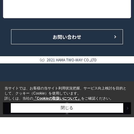
神奈川県横浜市港北区錦が丘16-14 HAMA TWO-WAY BLDG. 1F
TEL.045-433-4646（代表）/FAX.045-433-5858
お問い合わせ
（c）2021 HAMA TWO-WAY CO.,LTD
当サイトでは、お客様の当サイト利用状況把握、サービス向上検討を目的と
して、クッキー（Cookie）を使用しています。
詳しくは、当社の
「Cookieの取扱いについて」
をご確認ください。
売買検索
賃貸検索
閉じる