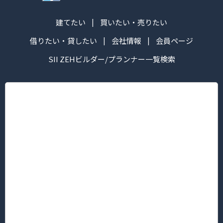
建てたい
買いたい・売りたい
借りたい・貸したい
会社情報
会員ページ
SII ZEHビルダー/プランナー一覧検索
株式会社ハマ ツーウェイ
営業時間：午前10:00～午後6:30
定休日： 毎週火・水曜日
■本社/ピタットハウス新横浜グレイスホテル前店
〒222-0033
神奈川県横浜市港北区新横浜３丁目5番地1 新横浜KTビル2F
TEL.045-594-8181（代表）/FAX 045-594-8183
■菊名店/ピタットハウス菊名西口店
〒222-0013