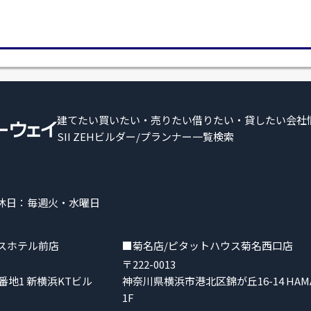
建てたい
買いたい・売りたい
借りたい・貸したい
会社
SII ZEHビルダー/プランナー一覧検索
 定休日：毎週火・水曜日
スホテル前店
■菊名店/ピタットハウス菊名西口店
〒222-0013
地1 新横浜KTビル
神奈川県横浜市港北区錦が丘16-14 HAMA T
1F