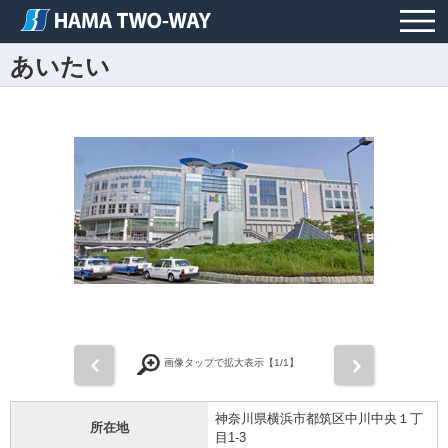
あいたい
前
次
画像タップで拡大表示【
1
/1】
神奈川県横浜市都筑区中川中央１丁
所在地
目1-3