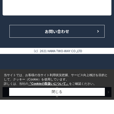
神奈川県横浜市港北区錦が丘16-14 HAMA TWO-WAY BLDG. 1F
TEL.045-433-4646（代表）/FAX.045-433-5858
お問い合わせ
（c）2021 HAMA TWO-WAY CO.,LTD
当サイトでは、お客様の当サイト利用状況把握、サービス向上検討を目的と
して、クッキー（Cookie）を使用しています。
詳しくは、当社の
「Cookieの取扱いについて」
をご確認ください。
売買検索
賃貸検索
閉じる