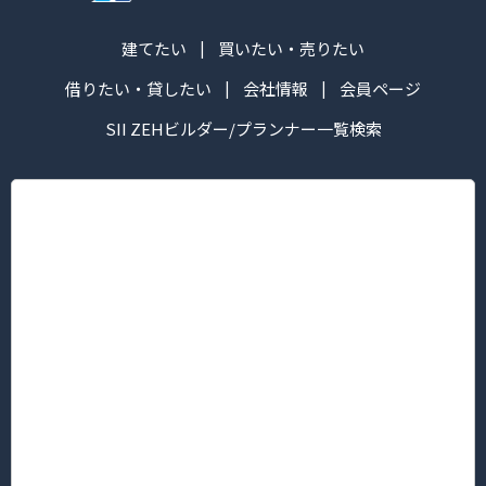
建てたい
買いたい・売りたい
借りたい・貸したい
会社情報
会員ページ
SII ZEHビルダー/プランナー一覧検索
株式会社ハマ ツーウェイ
営業時間：午前10:00～午後6:30
定休日： 毎週火・水曜日
■本社/ピタットハウス新横浜グレイスホテル前店
〒222-0033
神奈川県横浜市港北区新横浜３丁目5番地1 新横浜KTビル2F
TEL.045-594-8181（代表）/FAX 045-594-8183
■菊名店/ピタットハウス菊名西口店
〒222-0013