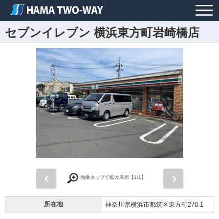
セブンイレブン 横浜東方町岩崎橋店
前
次
画像タップで拡大表示【
1
/1】
所在地
神奈川県横浜市都筑区東方町270-1