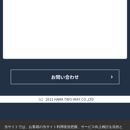
〒222-0033
神奈川県横浜市港北区新横浜３丁目5番地1 新横浜KTビル2F
TEL.045-594-8181（代表）/FAX 045-594-8183
■菊名店/ピタットハウス菊名西口店
〒222-0013
神奈川県横浜市港北区錦が丘16-14 HAMA TWO-WAY BLDG. 1F
TEL.045-433-4646（代表）/FAX.045-433-5858
お問い合わせ
（c）2021 HAMA TWO-WAY CO.,LTD
当サイトでは、お客様の当サイト利用状況把握、サービス向上検討を目的と