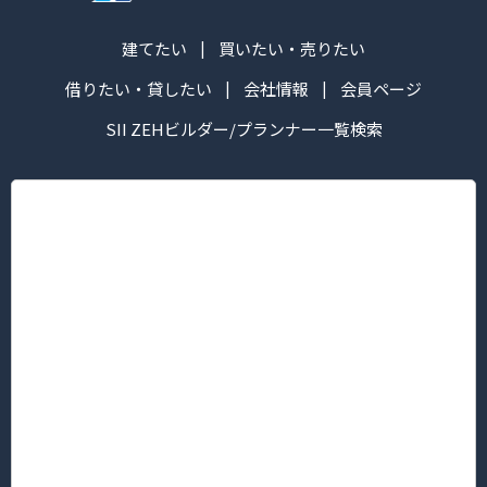
建てたい
買いたい・売りたい
借りたい・貸したい
会社情報
会員ページ
SII ZEHビルダー/プランナー一覧検索
株式会社ハマ ツーウェイ
営業時間：午前10:00～午後6:30
定休日： 毎週火・水曜日
■本社/ピタットハウス新横浜グレイスホテル前店
〒222-0033
神奈川県横浜市港北区新横浜３丁目5番地1 新横浜KTビル2F
TEL.045-594-8181（代表）/FAX 045-594-8183
■菊名店/ピタットハウス菊名西口店
〒222-0013