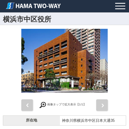
横浜市中区役所
前
次
画像タップで拡大表示【
1
/1】
所在地
神奈川県横浜市中区日本大通35