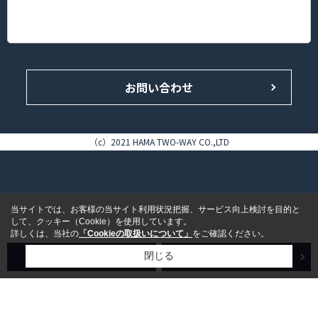
神奈川県横浜市港北区錦が丘16-14 HAMA TWO-WAY BLDG. 1F
TEL.045-433-4646（代表）/FAX.045-433-5858
お問い合わせ
（c）2021 HAMA TWO-WAY CO.,LTD
当サイトでは、お客様の当サイト利用状況把握、サービス向上検討を目的と
して、クッキー（Cookie）を使用しています。
詳しくは、当社の
「Cookieの取扱いについて」
をご確認ください。
売買検索
賃貸検索
閉じる