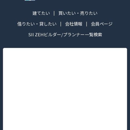
建てたい
買いたい・売りたい
借りたい・貸したい
会社情報
会員ページ
SII ZEHビルダー/プランナー一覧検索
株式会社ハマ ツーウェイ
営業時間：午前10:00～午後6:30
定休日： 毎週火・水曜日
■本社/ピタットハウス新横浜グレイスホテル前店
〒222-0033
神奈川県横浜市港北区新横浜３丁目5番地1 新横浜KTビル2F
TEL.045-594-8181（代表）/FAX 045-594-8183
■菊名店/ピタットハウス菊名西口店
〒222-0013