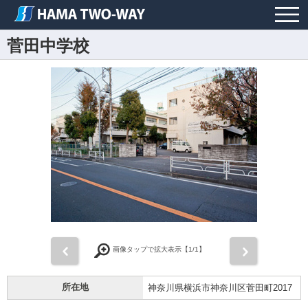
菅田中学校
前
次
画像タップで拡大表示【
1
/1】
所在地
神奈川県横浜市神奈川区菅田町2017