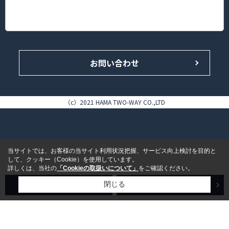
神奈川県横浜市港北区錦が丘16-14 HAMA TWO-WAY BLDG. 1F
TEL.045-433-4646（代表）/FAX.045-433-5858
お問い合わせ
（c）2021 HAMA TWO-WAY CO.,LTD
当サイトでは、お客様の当サイト利用状況把握、サービス向上検討を目的と
して、クッキー（Cookie）を使用しています。
詳しくは、当社の
「Cookieの取扱いについて」
をご確認ください。
売買検索
賃貸検索
閉じる