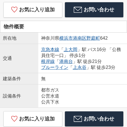
お気に入り追加
お問い合わせ
物件概要
所在地
神奈川県
横浜市港南区
野庭町
642
京急本線
「
上大岡
」駅 バス16分 「公務
員住宅一口」 停歩1分
交通
根岸線
「
港南台
」駅 徒歩21分
ブルーライン
「
上永谷
」駅 徒歩23分
建築条件
無
都市ガス
設備条件
公営水道
公共下水
お気に入り追加
お問い合わせ