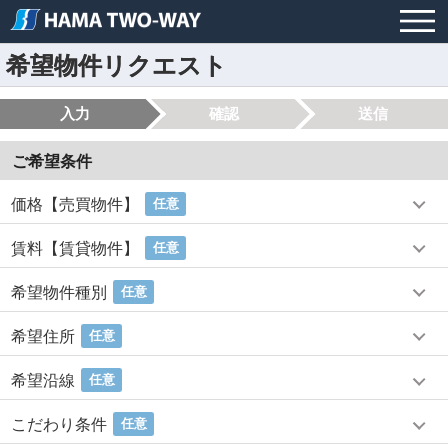
希望物件リクエスト
入力
確認
送信
ご希望条件
価格【売買物件】
任意
賃料【賃貸物件】
任意
希望物件種別
任意
希望住所
任意
希望沿線
任意
こだわり条件
任意