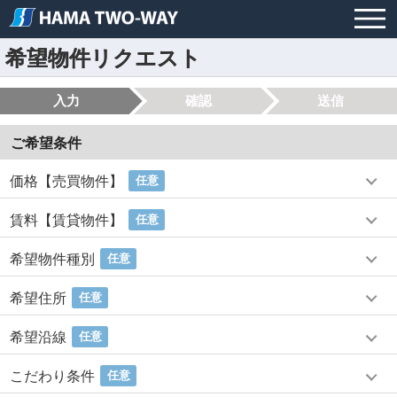
希望物件リクエスト
入力
確認
送信
ご希望条件
価格【売買物件】
任意
賃料【賃貸物件】
任意
希望物件種別
任意
希望住所
任意
希望沿線
任意
こだわり条件
任意