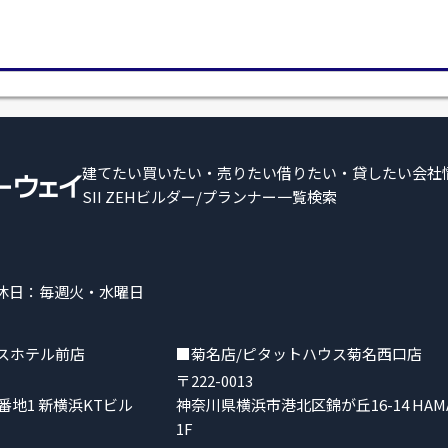
建てたい
買いたい・売りたい
借りたい・貸したい
会社
SII ZEHビルダー/プランナー一覧検索
 定休日：毎週火・水曜日
スホテル前店
■菊名店/ピタットハウス菊名西口店
〒222-0013
地1 新横浜KTビル
神奈川県横浜市港北区錦が丘16-14 HAMA T
1F