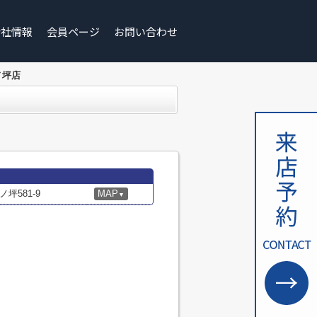
会社情報
会員ページ
お問い合わせ
ノ坪店
坪581-9
MAP
▼