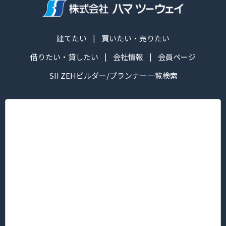
建てたい
買いたい・売りたい
借りたい・貸したい
会社情報
会員ページ
SII ZEHビルダー/プランナー一覧検索
株式会社ハマ ツーウェイ
営業時間：午前10:00～午後6:30
定休日： 毎週火・水曜日
■本社/ピタットハウス新横浜グレイスホテル前店
〒222-0033
神奈川県横浜市港北区新横浜３丁目5番地1 新横浜KTビル2F
TEL.045-594-8181（代表）/FAX 045-594-8183
■菊名店/ピタットハウス菊名西口店