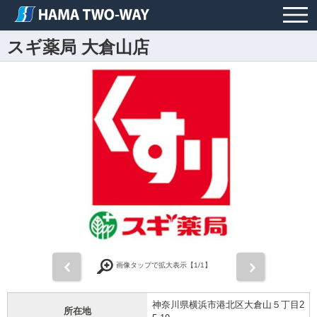
スギ薬局 大倉山店
前
次
画像タップで拡大表示【
1
/1】
神奈川県横浜市港北区大倉山５丁目2
所在地