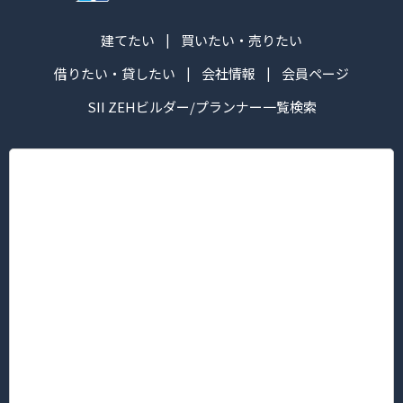
建てたい
買いたい・売りたい
借りたい・貸したい
会社情報
会員ページ
SII ZEHビルダー/プランナー一覧検索
株式会社ハマ ツーウェイ
営業時間：午前10:00～午後6:30
定休日： 毎週火・水曜日
■本社/ピタットハウス新横浜グレイスホテル前店
〒222-0033
神奈川県横浜市港北区新横浜３丁目5番地1 新横浜KTビル2F
TEL.045-594-8181（代表）/FAX 045-594-8183
■菊名店/ピタットハウス菊名西口店
〒222-0013