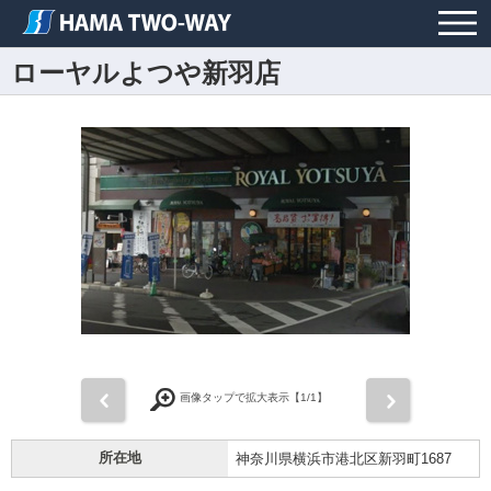
ローヤルよつや新羽店
前
次
画像タップで拡大表示【
1
/1】
所在地
神奈川県横浜市港北区新羽町1687