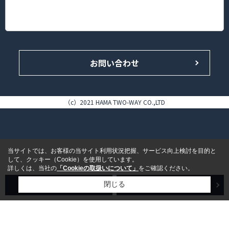
神奈川県横浜市港北区錦が丘16-14 HAMA TWO-WAY BLDG. 1F
TEL.045-433-4646（代表）/FAX.045-433-5858
お問い合わせ
（c）2021 HAMA TWO-WAY CO.,LTD
当サイトでは、お客様の当サイト利用状況把握、サービス向上検討を目的と
して、クッキー（Cookie）を使用しています。
詳しくは、当社の
「Cookieの取扱いについて」
をご確認ください。
売買検索
賃貸検索
閉じる