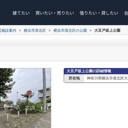
建てたい
買いたい・売りたい
借りたい・貸したい
辺施設案内
>
横浜市港北区
>
横浜市港北区の公園
>
大豆戸坂上公園
大豆戸坂上公園の詳細情報
所在地
神奈川県横浜市港北区大倉