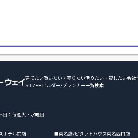
建てたい
買いたい・売りたい
借りたい・貸したい
会社
SII ZEHビルダー/プランナー一覧検索
 定休日：毎週火・水曜日
スホテル前店
■菊名店/ピタットハウス菊名西口店