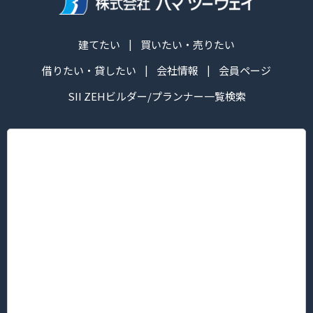
建てたい
買いたい・売りたい
借りたい・貸したい
会社情報
会員ページ
SII ZEHビルダー/プランナー一覧検索
株式会社ハマ ツーウェイ
営業時間：午前10:00～午後6:30
定休日： 毎週火・水曜日
■本社/ピタットハウス新横浜グレイスホテル前店
〒222-0033
神奈川県横浜市港北区新横浜３丁目5番地1 新横浜KTビル2F
TEL.045-594-8181（代表）/FAX 045-594-8183
■菊名店/ピタットハウス菊名西口店
〒222-0013