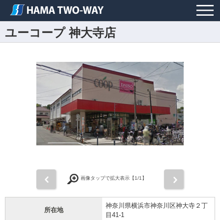
ユーコープ 神大寺店
前
次
画像タップで拡大表示【
1
/1】
神奈川県横浜市神奈川区神大寺２丁
所在地
目41-1