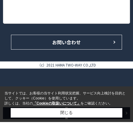
神奈川県横浜市港北区錦が丘16-14 HAMA TWO-WAY BLDG. 1F
TEL.045-433-4646（代表）/FAX.045-433-5858
お問い合わせ
（c）2021 HAMA TWO-WAY CO.,LTD
当サイトでは、お客様の当サイト利用状況把握、サービス向上検討を目的と
して、クッキー（Cookie）を使用しています。
詳しくは、当社の
「Cookieの取扱いについて」
をご確認ください。
売買検索
賃貸検索
閉じる