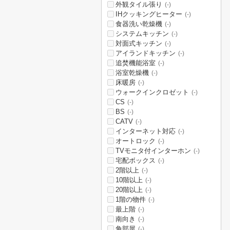
外観タイル張り
(-)
IHクッキングヒーター
(-)
食器洗い乾燥機
(-)
システムキッチン
(-)
対面式キッチン
(-)
アイランドキッチン
(-)
追焚機能浴室
(-)
浴室乾燥機
(-)
床暖房
(-)
ウォークインクロゼット
(-)
CS
(-)
BS
(-)
CATV
(-)
インターネット対応
(-)
オートロック
(-)
TVモニタ付インターホン
(-)
宅配ボックス
(-)
2階以上
(-)
10階以上
(-)
20階以上
(-)
1階の物件
(-)
最上階
(-)
南向き
(-)
角部屋
(-)