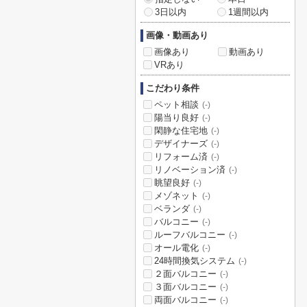
3日以内
1週間以内
画像・動画あり
画像あり
動画あり
VRあり
こだわり条件
ペット相談
(-)
陽当り良好
(-)
閑静な住宅地
(-)
デザイナーズ
(-)
リフォーム済
(-)
リノベーション済
(-)
眺望良好
(-)
メゾネット
(-)
ベランダ
(-)
バルコニー
(-)
ルーフバルコニー
(-)
オール電化
(-)
24時間換気システム
(-)
２面バルコニー
(-)
３面バルコニー
(-)
両面バルコニー
(-)