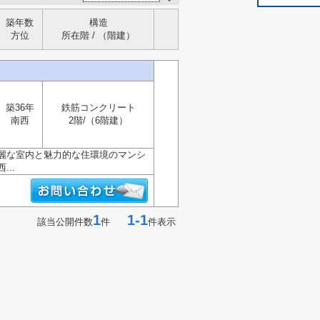
築年数
構造
方位
所在階 / （階建）
築36年
鉄筋コンクリート
南西
2階/（6階建）
麗な室内と魅力的な住環境のマンシ
..
1
1-1
該当公開件数
件
件表示