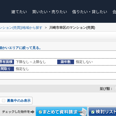
建てたい
買いたい・売りたい
借りたい・貸したい
マンション(売買))地域から探す
>
川崎市幸区のマンション(売買)
細かいエリアに絞って見る。
専有面積
下限なし～上限なし
築年数
指定しない
間取り
指定なし
並び順：
募集中のみ表示