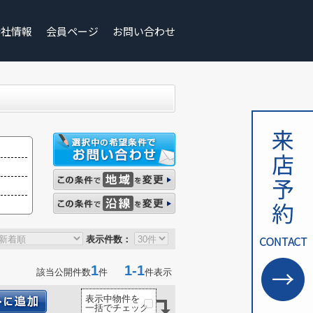
会社情報
会員ページ
お問い合わせ
表示件数：
1
1-1
該当公開件数
件
件表示
表示中物件を
一括でチェック