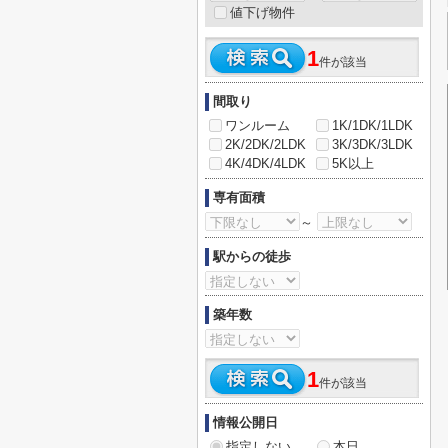
値下げ物件
1
件が該当
間取り
ワンルーム
1K/1DK/1LDK
2K/2DK/2LDK
3K/3DK/3LDK
4K/4DK/4LDK
5K以上
専有面積
～
駅からの徒歩
築年数
1
件が該当
情報公開日
指定しない
本日