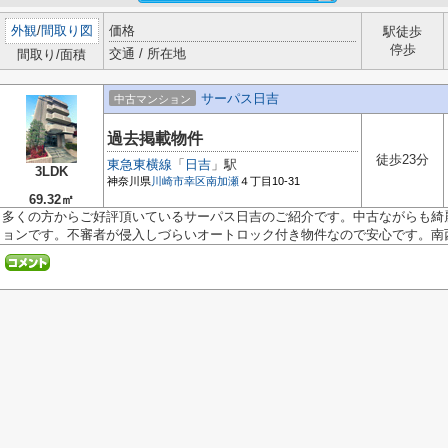
外観
/
間取り図
価格
駅徒歩
停歩
交通 / 所在地
間取り/面積
サーパス日吉
中古マンション
過去掲載物件
徒歩23分
東急東横線
「
日吉
」駅
3LDK
神奈川県
川崎市幸区
南加瀬
４丁目10-31
69.32㎡
多くの方からご好評頂いているサーパス日吉のご紹介です。中古ながらも綺
ョンです。不審者が侵入しづらいオートロック付き物件なので安心です。南西.