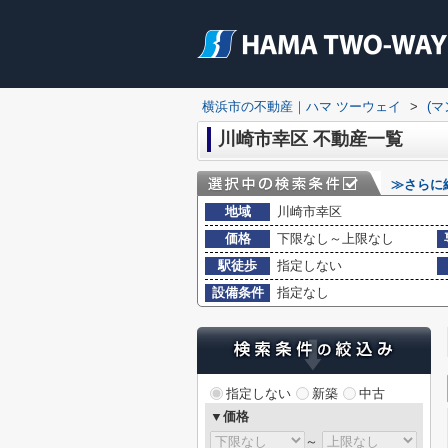
横浜市の不動産｜ハマ ツーウェイ
>
(
川崎市幸区 不動産一覧
≫さらに
地域
川崎市幸区
価格
下限なし～上限なし
駅徒歩
指定しない
設備条件
指定なし
指定しない
新築
中古
▼価格
～