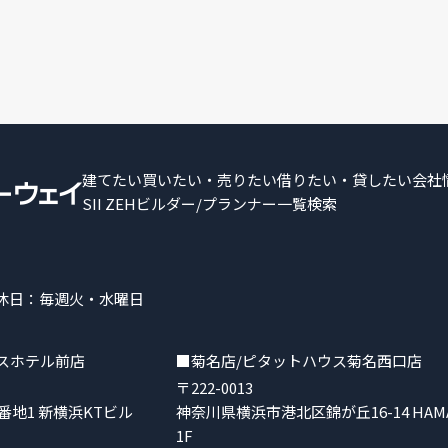
建てたい
買いたい・売りたい
借りたい・貸したい
会社
SII ZEHビルダー/プランナー一覧検索
 定休日：毎週火・水曜日
スホテル前店
■菊名店/ピタットハウス菊名西口店
〒222-0013
地1 新横浜KTビル
神奈川県横浜市港北区錦が丘16-14 HAMA T
1F