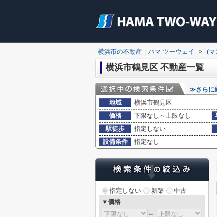
横浜市の不動産｜ハマ ツーウェイ
>
(
横浜市鶴見区 不動産一覧
≫さらに
地域
横浜市鶴見区
価格
下限なし～上限なし
駅徒歩
指定しない
設備条件
指定なし
指定しない
新築
中古
▼価格
～