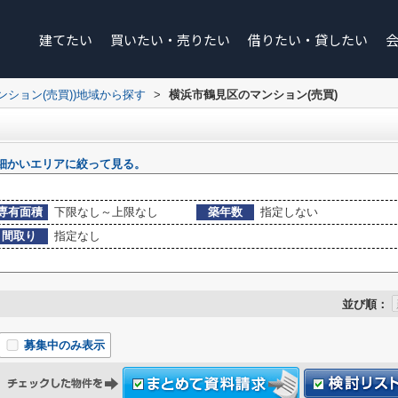
建てたい
買いたい・売りたい
借りたい・貸したい
マンション(売買))地域から探す
>
横浜市鶴見区のマンション(売買)
細かいエリアに絞って見る。
専有面積
下限なし～上限なし
築年数
指定しない
間取り
指定なし
並び順：
募集中のみ表示