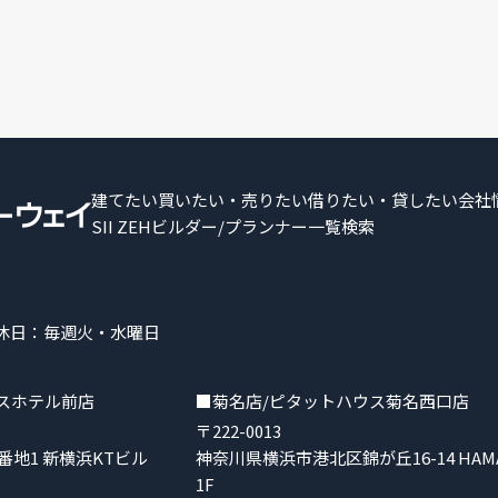
建てたい
買いたい・売りたい
借りたい・貸したい
会社
SII ZEHビルダー/プランナー一覧検索
 定休日：毎週火・水曜日
スホテル前店
■菊名店/ピタットハウス菊名西口店
〒222-0013
地1 新横浜KTビル
神奈川県横浜市港北区錦が丘16-14 HAMA T
1F