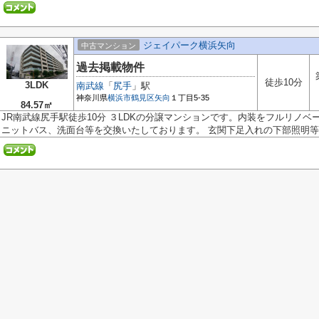
ジェイパーク横浜矢向
中古マンション
過去掲載物件
徒歩10分
3LDK
南武線
「
尻手
」駅
神奈川県
横浜市鶴見区
矢向
１丁目5-35
84.57㎡
JR南武線尻手駅徒歩10分 ３LDKの分譲マンションです。内装をフルリノ
ニットバス、洗面台等を交換いたしております。 玄関下足入れの下部照明等、