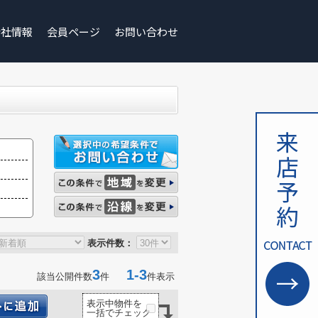
会社情報
会員ページ
お問い合わせ
表示件数：
3
1-3
該当公開件数
件
件表示
表示中物件を
一括でチェック