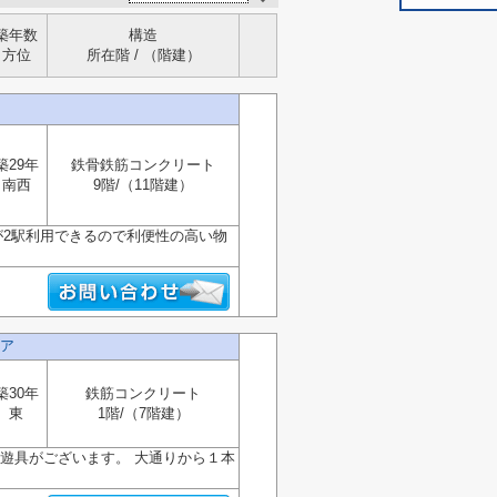
築年数
構造
方位
所在階 / （階建）
築29年
鉄骨鉄筋コンクリート
南西
9階/（11階建）
が2駅利用できるので利便性の高い物
ア
築30年
鉄筋コンクリート
東
1階/（7階建）
遊具がございます。 大通りから１本