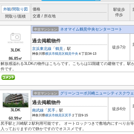
外観
/
間取り図
価格
駅徒歩
停歩
交通 / 所在地
間取り/面積
ネオマイム鶴見中央センターコート
中古マンション
過去掲載物件
徒歩7分
京浜東北線
「
鶴見
」駅
3LDK
神奈川県
横浜市鶴見区
鶴見中央
４丁目34-13
86.85㎡
解放感溢れる3LDKの物件はこちらです。こちらは11階建ての建物です。駅
件です。
グリーンコーポ川崎ニューシティスクウェ
中古マンション
過去掲載物件
徒歩6分
3LDK
南武線
「
尻手
」駅
神奈川県
横浜市鶴見区
尻手
２丁目9-15
60.99㎡
尻手駅と川崎駅２駅利用可能です。 オートロックつきで敷地内にすべり台等
入っておりますので静かですのでオススメです。