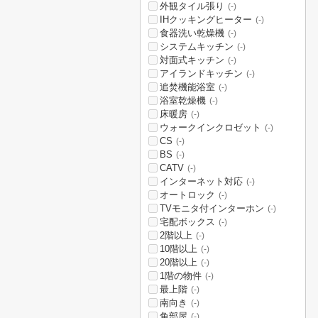
外観タイル張り
(-)
IHクッキングヒーター
(-)
食器洗い乾燥機
(-)
システムキッチン
(-)
対面式キッチン
(-)
アイランドキッチン
(-)
追焚機能浴室
(-)
浴室乾燥機
(-)
床暖房
(-)
ウォークインクロゼット
(-)
CS
(-)
BS
(-)
CATV
(-)
インターネット対応
(-)
オートロック
(-)
TVモニタ付インターホン
(-)
宅配ボックス
(-)
2階以上
(-)
10階以上
(-)
20階以上
(-)
1階の物件
(-)
最上階
(-)
南向き
(-)
角部屋
(-)