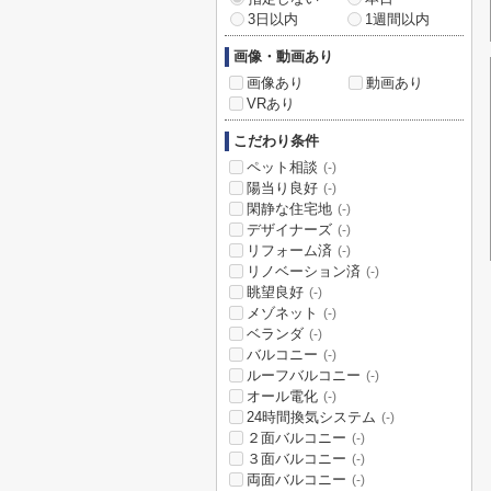
3日以内
1週間以内
画像・動画あり
画像あり
動画あり
VRあり
こだわり条件
ペット相談
(-)
陽当り良好
(-)
閑静な住宅地
(-)
デザイナーズ
(-)
リフォーム済
(-)
リノベーション済
(-)
眺望良好
(-)
メゾネット
(-)
ベランダ
(-)
バルコニー
(-)
ルーフバルコニー
(-)
オール電化
(-)
24時間換気システム
(-)
２面バルコニー
(-)
３面バルコニー
(-)
両面バルコニー
(-)