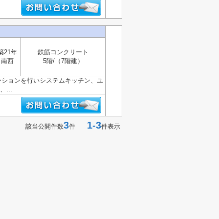
築21年
鉄筋コンクリート
南西
5階/（7階建）
ベーションを行いシステムキッチン、ユ
...
3
1-3
該当公開件数
件
件表示