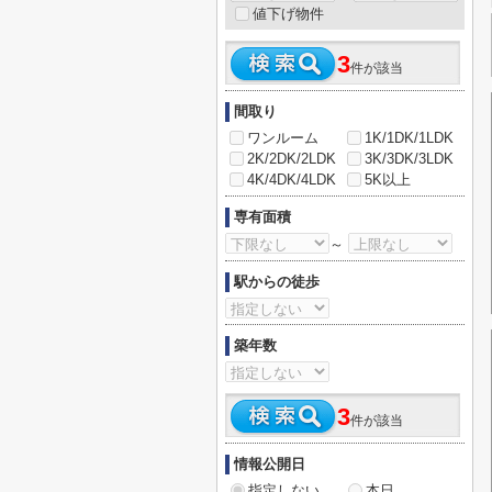
値下げ物件
3
件が該当
間取り
ワンルーム
1K/1DK/1LDK
2K/2DK/2LDK
3K/3DK/3LDK
4K/4DK/4LDK
5K以上
専有面積
～
駅からの徒歩
築年数
3
件が該当
情報公開日
指定しない
本日